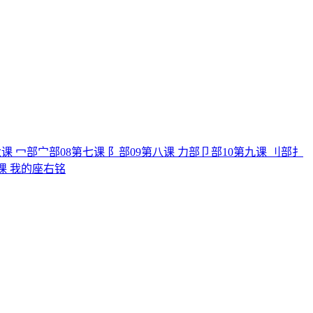
课 冖部宀部
08
第七课 阝部
09
第八课 力部卩部
10
第九课 刂部扌
课 我的座右铭