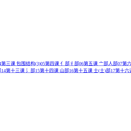
4
第三课 包围结构(3)
05
第四课 亻部彳部
06
第五课 亠部人部
07
第六
部
14
第十三课 氵部
15
第十四课 山部
16
第十五课 士(土)部
17
第十六