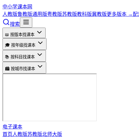
中小学课本网
人教版
鲁教版
通用版
粤教版
苏教版
教科版
冀教版
更多版本 →
配
搜索
📖 按版本找课本
🎓 按年级找课本
📚 按科目找课本
🏙️ 按城市找课本
电子课本
首页
人教版
苏教版
北师大版