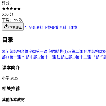
评分：
★
★
★
★
★
5.00
分
下载：
95 次
📝 配套资料下载
查看同科目课本
下载课本
目录
01
间架结构合体字
02
第一课 包围结构(1)
03
第二课 包围结构(2)
0
部
11
第十课 忄部丬部
12
第十一课 廴部辶部
13
第十二课 艹部⺌
课本简介
小学 2025
相关推荐
其他版本教材