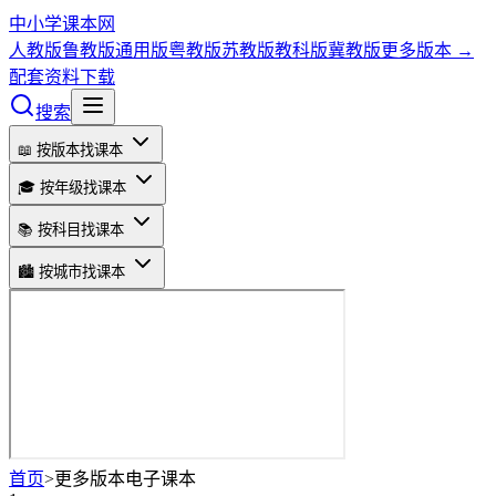
中小学课本网
人教版
鲁教版
通用版
粤教版
苏教版
教科版
冀教版
更多版本 →
配套资料下载
搜索
📖 按版本找课本
🎓 按年级找课本
📚 按科目找课本
🏙️ 按城市找课本
首页
>
更多版本电子课本