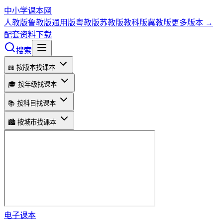
中小学课本网
人教版
鲁教版
通用版
粤教版
苏教版
教科版
冀教版
更多版本 →
配套资料下载
搜索
📖 按版本找课本
🎓 按年级找课本
📚 按科目找课本
🏙️ 按城市找课本
电子课本