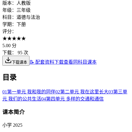
版本：
人教版
年级：
三年级
科目：
道德与法治
学期：
下册
评分：
★
★
★
★
★
5.00
分
下载：
95 次
📝 配套资料下载
查看同科目课本
下载课本
目录
01
第一单元 我和我的同伴
02
第二单元 我在这里长大
03
第三单
元 我们的公共生活
04
第四单元 多样的交通和通信
课本简介
小学 2025