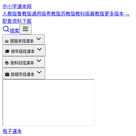
中小学课本网
人教版
鲁教版
通用版
粤教版
苏教版
教科版
冀教版
更多版本 →
配套资料下载
搜索
📖 按版本找课本
🎓 按年级找课本
📚 按科目找课本
🏙️ 按城市找课本
电子课本