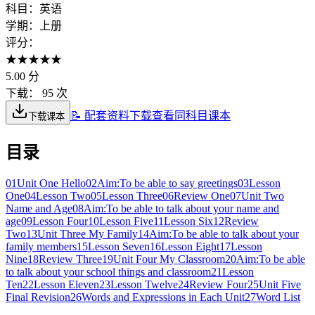
科目：
英语
学期：
上册
评分：
★
★
★
★
★
5.00
分
下载：
95 次
📝 配套资料下载
查看同科目课本
下载课本
目录
01
Unit One Hello
02
Aim:To be able to say greetings
03
Lesson
One
04
Lesson Two
05
Lesson Three
06
Review One
07
Unit Two
Name and Age
08
Aim:To be able to talk about your name and
age
09
Lesson Four
10
Lesson Five
11
Lesson Six
12
Review
Two
13
Unit Three My Family
14
Aim:To be able to talk about your
family members
15
Lesson Seven
16
Lesson Eight
17
Lesson
Nine
18
Review Three
19
Unit Four My Classroom
20
Aim:To be able
to talk about your school things and classroom
21
Lesson
Ten
22
Lesson Eleven
23
Lesson Twelve
24
Review Four
25
Unit Five
Final Revision
26
Words and Expressions in Each Unit
27
Word List