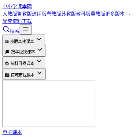
中小学课本网
人教版
鲁教版
通用版
粤教版
苏教版
教科版
冀教版
更多版本 →
配套资料下载
搜索
📖 按版本找课本
🎓 按年级找课本
📚 按科目找课本
🏙️ 按城市找课本
电子课本