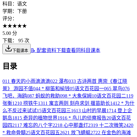
科目：
语文
学期：
下册
评分：
★
★
★
★
★
5.00
分
下载：
95 次
📝 配套资料下载
查看同科目课本
下载课本
目录
01
1 春天的小雨滴滴滴
02
2 瀑布
03
3 古诗两首 惠崇《春江晓
景》 游园不值
04
4 * 柳笛和榆钱
05
语文百花园一
06
5 翠鸟
07
6
飞吧，海鸥
08
7 蚂蚁的救助
09
8 * 大象保姆
10
语文百花园二
11
9
张衡
12
10 捞铁牛
13
11 寓言两则 刻舟求剑 揠苗助长
14
12 * 为什
么不反过来试试
15
语文百花园三
16
13 山村的早晨
17
14 登上企
鹅岛
18
15 奇异的植物世界
19
16 * 鸟儿的侦察报告
20
语文百花
园四
21
17 难忘的八个字
22
18 心中那盏灯
23
19 十二次微笑
24
20
* 救命骨髓
25
语文百花园五
26
21 放飞蜻蜓
27
22 在金色的海滩