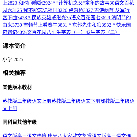
上
28
23 和时间赛跑
29
24* “计算机之父“童年的故事
30
语文百花
园六
31
25 我不能忘记祖国
32
26 卢沟桥
33
27 古诗两首 从军行
塞下曲
34
28 * 民族英雄戚继光
35
语文百花园七
36
29 清明节的
由来
37
30 雪顿节上看赛牛
38
31 * 东郭先生和狼
39
32 * 快乐国
奇遇记
40
语文百花园八
41
生字表（一）
42
生字表（二）
课本简介
小学 2025
相关推荐
其他版本教材
苏教版三年级语文上册
苏教版三年级语文下册
鄂教版三年级语
文上册
同科目其他年级
语文版高三语文选修 唐宋八大家散文鉴赏
语文版高三语文选