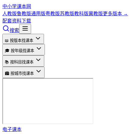
中小学课本网
人教版
鲁教版
通用版
粤教版
苏教版
教科版
冀教版
更多版本 →
配套资料下载
搜索
📖 按版本找课本
🎓 按年级找课本
📚 按科目找课本
🏙️ 按城市找课本
电子课本