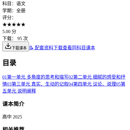
科目：
语文
学期：
全册
评分：
★
★
★
★
★
5.00
分
下载：
95 次
📝 配套资料下载
查看同科目课本
下载课本
目录
01
第一单元 多角度的思考和描写
02
第二单元 细腻的感受和抒
情
03
第三单元 真实、生动的记叙
04
第四单元 议论、说理
05
第
五单元 说明阐释
课本简介
高中 2025
相关推荐