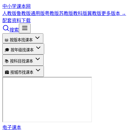
中小学课本网
人教版
鲁教版
通用版
粤教版
苏教版
教科版
冀教版
更多版本 →
配套资料下载
搜索
📖 按版本找课本
🎓 按年级找课本
📚 按科目找课本
🏙️ 按城市找课本
电子课本