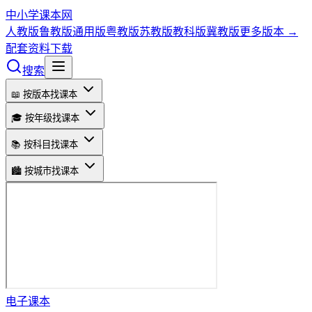
中小学课本网
人教版
鲁教版
通用版
粤教版
苏教版
教科版
冀教版
更多版本 →
配套资料下载
搜索
📖 按版本找课本
🎓 按年级找课本
📚 按科目找课本
🏙️ 按城市找课本
电子课本