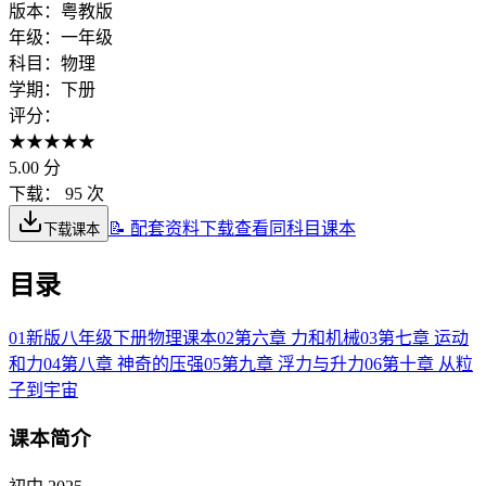
版本：
粤教版
年级：
一年级
科目：
物理
学期：
下册
评分：
★
★
★
★
★
5.00
分
下载：
95 次
📝 配套资料下载
查看同科目课本
下载课本
目录
01
新版八年级下册物理课本
02
第六章 力和机械
03
第七章 运动
和力
04
第八章 神奇的压强
05
第九章 浮力与升力
06
第十章 从粒
子到宇宙
课本简介