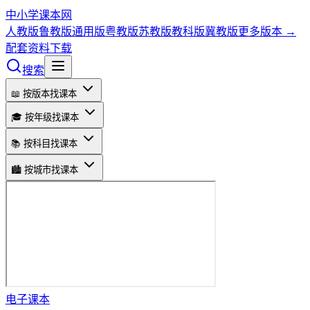
中小学课本网
人教版
鲁教版
通用版
粤教版
苏教版
教科版
冀教版
更多版本 →
配套资料下载
搜索
📖 按版本找课本
🎓 按年级找课本
📚 按科目找课本
🏙️ 按城市找课本
电子课本