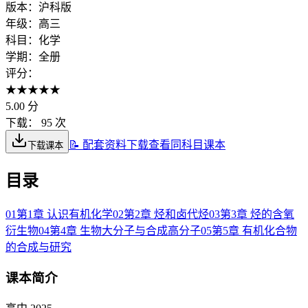
版本：
沪科版
年级：
高三
科目：
化学
学期：
全册
评分：
★
★
★
★
★
5.00
分
下载：
95 次
📝 配套资料下载
查看同科目课本
下载课本
目录
01
第1章 认识有机化学
02
第2章 烃和卤代烃
03
第3章 烃的含氧
衍生物
04
第4章 生物大分子与合成高分子
05
第5章 有机化合物
的合成与研究
课本简介