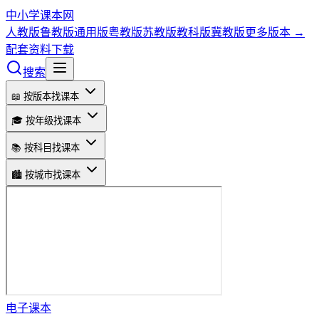
中小学课本网
人教版
鲁教版
通用版
粤教版
苏教版
教科版
冀教版
更多版本 →
配套资料下载
搜索
📖 按版本找课本
🎓 按年级找课本
📚 按科目找课本
🏙️ 按城市找课本
电子课本