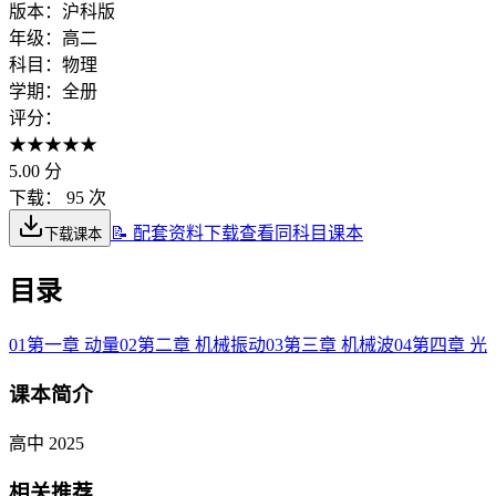
版本：
沪科版
年级：
高二
科目：
物理
学期：
全册
评分：
★
★
★
★
★
5.00
分
下载：
95 次
📝 配套资料下载
查看同科目课本
下载课本
目录
01
第一章 动量
02
第二章 机械振动
03
第三章 机械波
04
第四章 光
课本简介
高中 2025
相关推荐