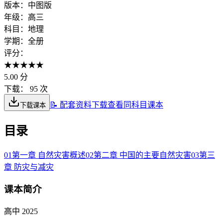
版本：
中图版
年级：
高三
科目：
地理
学期：
全册
评分：
★
★
★
★
★
5.00
分
下载：
95 次
📝 配套资料下载
查看同科目课本
下载课本
目录
01
第一章 自然灾害概述
02
第二章 中国的主要自然灾害
03
第三
章 防灾与减灾
课本简介
高中 2025