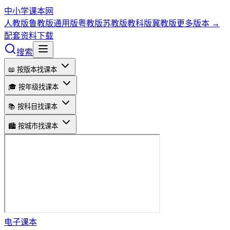
中小学课本网
人教版
鲁教版
通用版
粤教版
苏教版
教科版
冀教版
更多版本 →
配套资料下载
搜索
📖 按版本找课本
🎓 按年级找课本
📚 按科目找课本
🏙️ 按城市找课本
电子课本