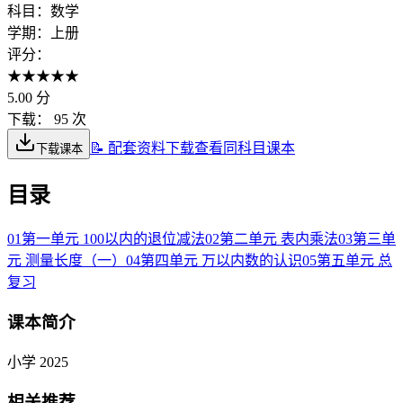
科目：
数学
学期：
上册
评分：
★
★
★
★
★
5.00
分
下载：
95 次
📝 配套资料下载
查看同科目课本
下载课本
目录
01
第一单元 100以内的退位减法
02
第二单元 表内乘法
03
第三单
元 测量长度（一）
04
第四单元 万以内数的认识
05
第五单元 总
复习
课本简介
小学 2025
相关推荐