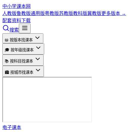
中小学课本网
人教版
鲁教版
通用版
粤教版
苏教版
教科版
冀教版
更多版本 →
配套资料下载
搜索
📖 按版本找课本
🎓 按年级找课本
📚 按科目找课本
🏙️ 按城市找课本
电子课本