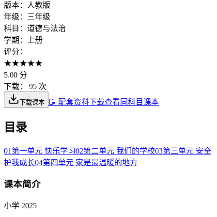
版本：
人教版
年级：
三年级
科目：
道德与法治
学期：
上册
评分：
★
★
★
★
★
5.00
分
下载：
95 次
📝 配套资料下载
查看同科目课本
下载课本
目录
01
第一单元 快乐学习
02
第二单元 我们的学校
03
第三单元 安全
护我成长
04
第四单元 家是最温暖的地方
课本简介
小学 2025