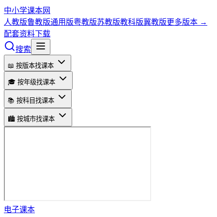
中小学课本网
人教版
鲁教版
通用版
粤教版
苏教版
教科版
冀教版
更多版本 →
配套资料下载
搜索
📖 按版本找课本
🎓 按年级找课本
📚 按科目找课本
🏙️ 按城市找课本
电子课本