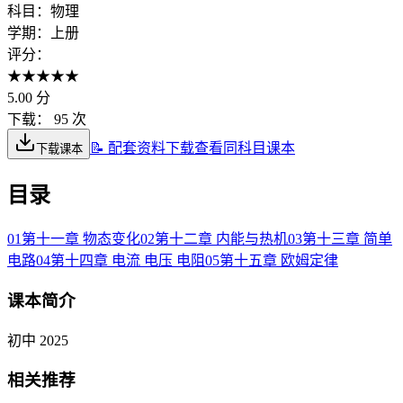
科目：
物理
学期：
上册
评分：
★
★
★
★
★
5.00
分
下载：
95 次
📝 配套资料下载
查看同科目课本
下载课本
目录
01
第十一章 物态变化
02
第十二章 内能与热机
03
第十三章 简单
电路
04
第十四章 电流 电压 电阻
05
第十五章 欧姆定律
课本简介
初中 2025
相关推荐