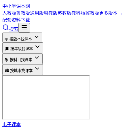
中小学课本网
人教版
鲁教版
通用版
粤教版
苏教版
教科版
冀教版
更多版本 →
配套资料下载
搜索
📖 按版本找课本
🎓 按年级找课本
📚 按科目找课本
🏙️ 按城市找课本
电子课本