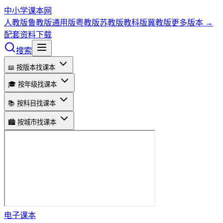
中小学课本网
人教版
鲁教版
通用版
粤教版
苏教版
教科版
冀教版
更多版本 →
配套资料下载
搜索
📖 按版本找课本
🎓 按年级找课本
📚 按科目找课本
🏙️ 按城市找课本
电子课本