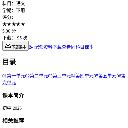
科目：
语文
学期：
下册
评分：
★
★
★
★
★
5.00
分
下载：
95 次
📝 配套资料下载
查看同科目课本
下载课本
目录
01
第一单元
02
第二单元
03
第三单元
04
第四单元
05
第五单元
06
第
六单元
课本简介
初中 2025
相关推荐