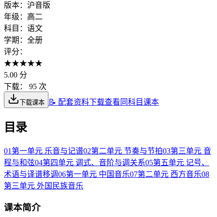
版本：
沪音版
年级：
高二
科目：
语文
学期：
全册
评分：
★
★
★
★
★
5.00
分
下载：
95 次
📝 配套资料下载
查看同科目课本
下载课本
目录
01
第一单元 乐音与记谱
02
第二单元 节奏与节拍
03
第三单元 音
程与和弦
04
第四单元 调式、音阶与调关系
05
第五单元 记号、
术语与译谱移调
06
第一单元 中国音乐
07
第二单元 西方音乐
08
第三单元 外国民族音乐
课本简介