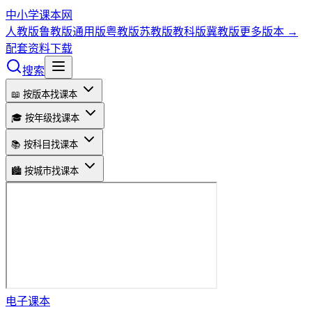
中小学课本网
人教版
鲁教版
通用版
粤教版
苏教版
教科版
冀教版
更多版本 →
配套资料下载
搜索
📖 按版本找课本
🎓 按年级找课本
📚 按科目找课本
🏙️ 按城市找课本
电子课本