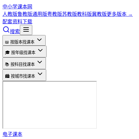
中小学课本网
人教版
鲁教版
通用版
粤教版
苏教版
教科版
冀教版
更多版本 →
配套资料下载
搜索
📖 按版本找课本
🎓 按年级找课本
📚 按科目找课本
🏙️ 按城市找课本
电子课本