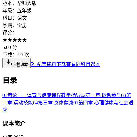
版本：
华师大版
年级：
五年级
科目：
语文
学期：
全册
评分：
★
★
★
★
★
5.00
分
下载：
95 次
📝 配套资料下载
查看同科目课本
下载课本
目录
01
绪论——体育与健康课程教学指导
02
第一章 运动参与
03
第
二章 运动技能
04
第三章 身体健康
05
第四章 心理健康与社会适
应
课本简介