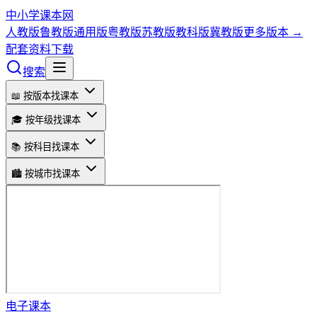
中小学课本网
人教版
鲁教版
通用版
粤教版
苏教版
教科版
冀教版
更多版本 →
配套资料下载
搜索
📖 按版本找课本
🎓 按年级找课本
📚 按科目找课本
🏙️ 按城市找课本
电子课本