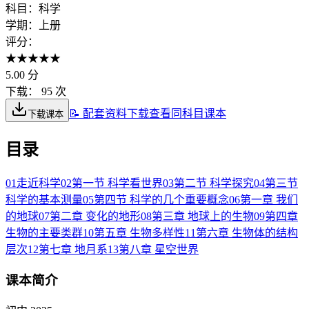
科目：
科学
学期：
上册
评分：
★
★
★
★
★
5.00
分
下载：
95 次
📝 配套资料下载
查看同科目课本
下载课本
目录
01
走近科学
02
第一节 科学看世界
03
第二节 科学探究
04
第三节
科学的基本测量
05
第四节 科学的几个重要概念
06
第一章 我们
的地球
07
第二章 变化的地形
08
第三章 地球上的生物
09
第四章
生物的主要类群
10
第五章 生物多样性
11
第六章 生物体的结构
层次
12
第七章 地月系
13
第八章 星空世界
课本简介