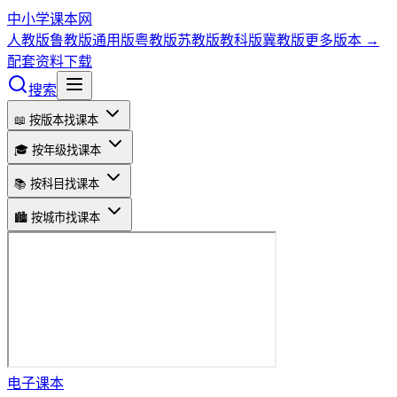
中小学课本网
人教版
鲁教版
通用版
粤教版
苏教版
教科版
冀教版
更多版本 →
配套资料下载
搜索
📖 按版本找课本
🎓 按年级找课本
📚 按科目找课本
🏙️ 按城市找课本
电子课本