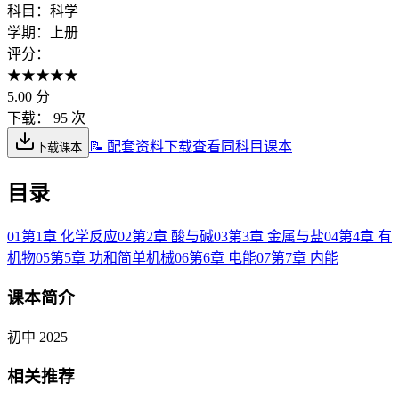
科目：
科学
学期：
上册
评分：
★
★
★
★
★
5.00
分
下载：
95 次
📝 配套资料下载
查看同科目课本
下载课本
目录
01
第1章 化学反应
02
第2章 酸与碱
03
第3章 金属与盐
04
第4章 有
机物
05
第5章 功和简单机械
06
第6章 电能
07
第7章 内能
课本简介
初中 2025
相关推荐