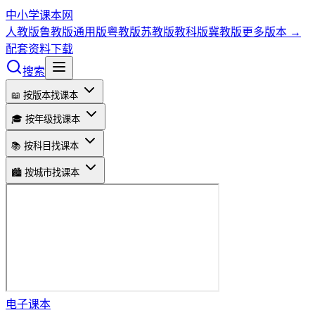
中小学课本网
人教版
鲁教版
通用版
粤教版
苏教版
教科版
冀教版
更多版本 →
配套资料下载
搜索
📖 按版本找课本
🎓 按年级找课本
📚 按科目找课本
🏙️ 按城市找课本
电子课本