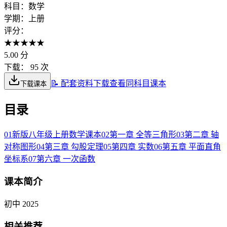
科目：
数学
学期：
上册
评分：
★
★
★
★
★
5.00
分
下载：
95 次
📝 配套资料下载
查看同科目课本
下载课本
目录
01
新版八年级上册数学课本
02
第一章 全等三角形
03
第二章 轴
对称图形
04
第三章 勾股定理
05
第四章 实数
06
第五章 平面直角
坐标系
07
第六章 一次函数
课本简介
初中 2025
相关推荐