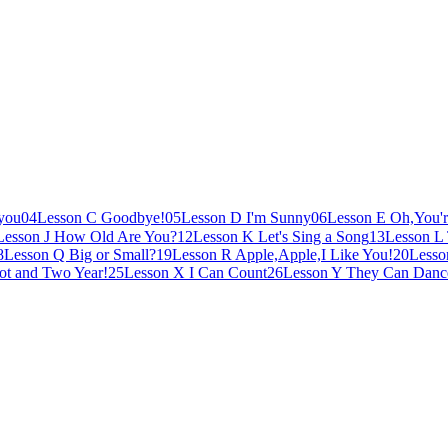
you
04
Lesson C Goodbye!
05
Lesson D I'm Sunny
06
Lesson E Oh,You'r
Lesson J How Old Are You?
12
Lesson K Let's Sing a Song
13
Lesson L 
8
Lesson Q Big or Small?
19
Lesson R Apple,Apple,I Like You!
20
Lesso
t and Two Year!
25
Lesson X I Can Count
26
Lesson Y They Can Danc