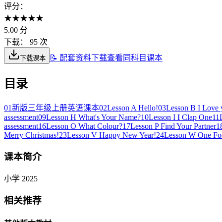
评分：
★
★
★
★
★
5.00
分
下载：
95 次
📝 配套资料下载
查看同科目课本
下载课本
目录
01
新版三年级上册英语课本
02
Lesson A Hello!
03
Lesson B I Love 
assessment
09
Lesson H What's Your Name?
10
Lesson I I Clap One
11
assessment
16
Lesson O What Colour?
17
Lesson P Find Your Partner
1
Merry Christmas!
23
Lesson V Happy New Year!
24
Lesson W One Foo
课本简介
小学 2025
相关推荐