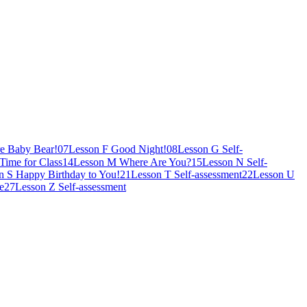
e Baby Bear!
07
Lesson F Good Night!
08
Lesson G Self-
Time for Class
14
Lesson M Where Are You?
15
Lesson N Self-
n S Happy Birthday to You!
21
Lesson T Self-assessment
22
Lesson U
e
27
Lesson Z Self-assessment