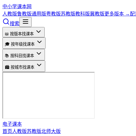
中小学课本网
人教版
鲁教版
通用版
粤教版
苏教版
教科版
冀教版
更多版本 →
配
搜索
📖 按版本找课本
🎓 按年级找课本
📚 按科目找课本
🏙️ 按城市找课本
电子课本
首页
人教版
苏教版
北师大版