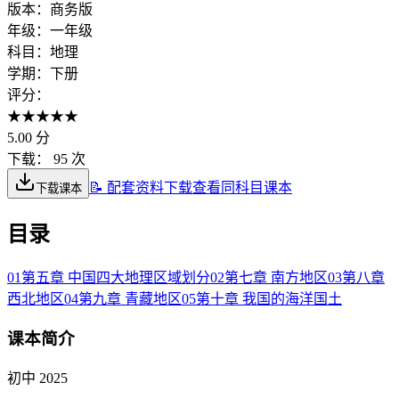
版本：
商务版
年级：
一年级
科目：
地理
学期：
下册
评分：
★
★
★
★
★
5.00
分
下载：
95 次
📝 配套资料下载
查看同科目课本
下载课本
目录
01
第五章 中国四大地理区域划分
02
第七章 南方地区
03
第八章
西北地区
04
第九章 青藏地区
05
第十章 我国的海洋国土
课本简介
初中 2025