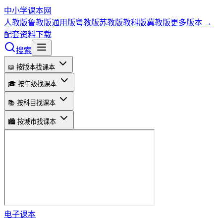
中小学课本网
人教版
鲁教版
通用版
粤教版
苏教版
教科版
冀教版
更多版本 →
配套资料下载
搜索
📖 按版本找课本
🎓 按年级找课本
📚 按科目找课本
🏙️ 按城市找课本
电子课本