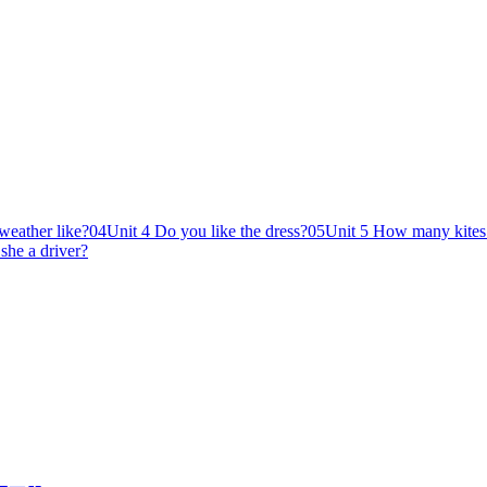
weather like?
04
Unit 4 Do you like the dress?
05
Unit 5 How many kites 
 she a driver?