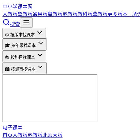
中小学课本网
人教版
鲁教版
通用版
粤教版
苏教版
教科版
冀教版
更多版本 →
配
搜索
📖 按版本找课本
🎓 按年级找课本
📚 按科目找课本
🏙️ 按城市找课本
电子课本
首页
人教版
苏教版
北师大版