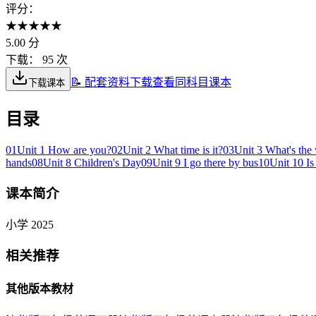
评分：
★
★
★
★
★
5.00
分
下载：
95 次
📝 配套资料下载
查看同科目课本
下载课本
目录
01
Unit 1 How are you?
02
Unit 2 What time is it?
03
Unit 3 What's the 
hands
08
Unit 8 Children's Day
09
Unit 9 I go there by bus
10
Unit 10 Is
课本简介
小学 2025
相关推荐
其他版本教材