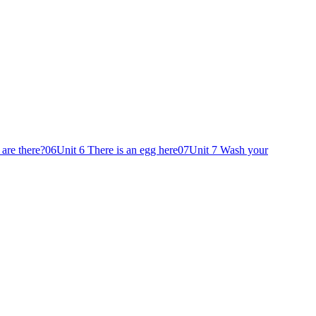
are there?
06
Unit 6 There is an egg here
07
Unit 7 Wash your