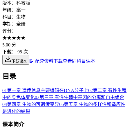
版本：
科教版
年级：
高一
科目：
生物
学期：
全册
评分：
★
★
★
★
★
5.00
分
下载：
95 次
📝 配套资料下载
查看同科目课本
下载课本
目录
01
第一章 遗传信息主要编码在DNA分子上
02
第二章 有性生殖
中的染色体变化
03
第三章 有性生殖中基因的分离和自由组合
04
第四章 生物的可遗传变异
05
第五章 生物的多样性和适应性
是进化的结果
课本简介