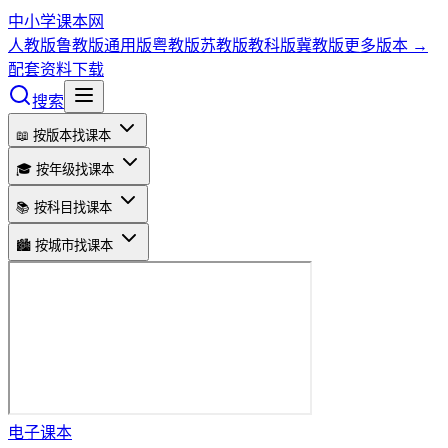
中小学课本网
人教版
鲁教版
通用版
粤教版
苏教版
教科版
冀教版
更多版本 →
配套资料下载
搜索
📖 按版本找课本
🎓 按年级找课本
📚 按科目找课本
🏙️ 按城市找课本
电子课本