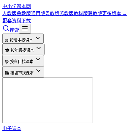
中小学课本网
人教版
鲁教版
通用版
粤教版
苏教版
教科版
冀教版
更多版本 →
配套资料下载
搜索
📖 按版本找课本
🎓 按年级找课本
📚 按科目找课本
🏙️ 按城市找课本
电子课本