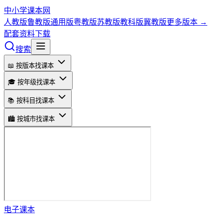
中小学课本网
人教版
鲁教版
通用版
粤教版
苏教版
教科版
冀教版
更多版本 →
配套资料下载
搜索
📖 按版本找课本
🎓 按年级找课本
📚 按科目找课本
🏙️ 按城市找课本
电子课本