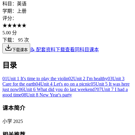
科目：
英语
学期：
上册
评分：
★
★
★
★
★
5.00
分
下载：
95 次
📝 配套资料下载
查看同科目课本
下载课本
目录
01
Unit 1 It's time to play the violin
02
Unit 2 I'm healthy
03
Unit 3
Care for the earth
04
Unit 4 Let's go on a picnic
05
Unit 5 It was here
just now
06
Unit 6 What did you do last weekend?
07
Unit 7 I had a
good time
08
Unit 8 New Year's party
课本简介
小学 2025
相关推荐