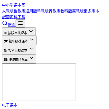
中小学课本网
人教版
鲁教版
通用版
粤教版
苏教版
教科版
冀教版
更多版本 →
配套资料下载
搜索
📖 按版本找课本
🎓 按年级找课本
📚 按科目找课本
🏙️ 按城市找课本
电子课本