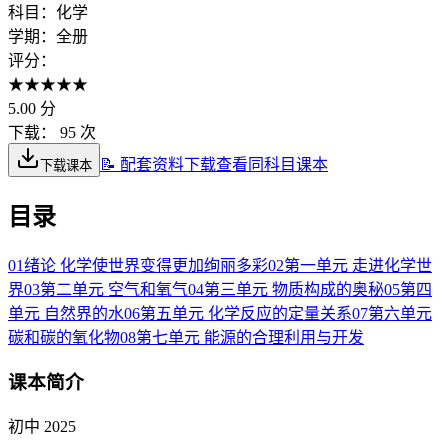
科目：
化学
学期：
全册
评分：
★
★
★
★
★
5.00
分
下载：
95 次
📝 配套资料下载
查看同科目课本
下载课本
目录
01
绪论 化学使世界变得更加绚丽多彩
02
第一单元 走进化学世
界
03
第二单元 空气和氧气
04
第三单元 物质构成的奥秘
05
第四
单元 自然界的水
06
第五单元 化学反应的定量关系
07
第六单元
碳和碳的氧化物
08
第七单元 能源的合理利用与开发
课本简介
初中 2025