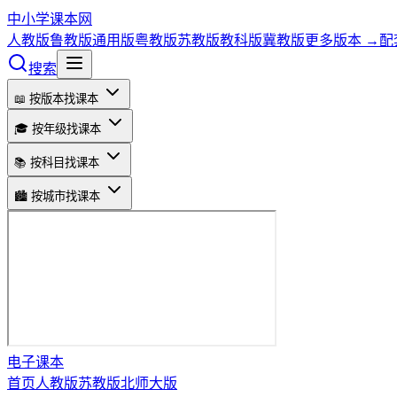
中小学课本网
人教版
鲁教版
通用版
粤教版
苏教版
教科版
冀教版
更多版本 →
配
搜索
📖 按版本找课本
🎓 按年级找课本
📚 按科目找课本
🏙️ 按城市找课本
电子课本
首页
人教版
苏教版
北师大版