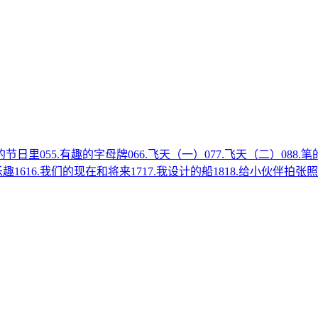
乐的节日里
05
5.有趣的字母牌
06
6.飞天（一）
07
7.飞天（二）
08
8.
乐趣
16
16.我们的现在和将来
17
17.我设计的船
18
18.给小伙伴拍张照