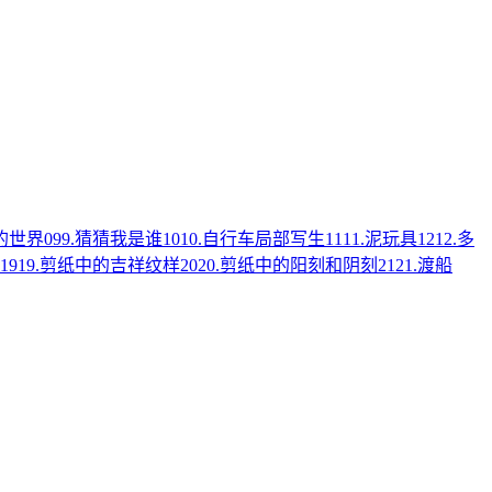
笔的世界
09
9.猜猜我是谁
10
10.自行车局部写生
11
11.泥玩具
12
12.多
19
19.剪纸中的吉祥纹样
20
20.剪纸中的阳刻和阴刻
21
21.渡船