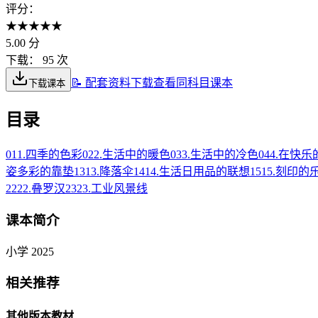
评分：
★
★
★
★
★
5.00
分
下载：
95 次
📝 配套资料下载
查看同科目课本
下载课本
目录
01
1.四季的色彩
02
2.生活中的暖色
03
3.生活中的冷色
04
4.在快
姿多彩的靠垫
13
13.降落伞
14
14.生活日用品的联想
15
15.刻印的
22
22.叠罗汉
23
23.工业风景线
课本简介
小学 2025
相关推荐
其他版本教材