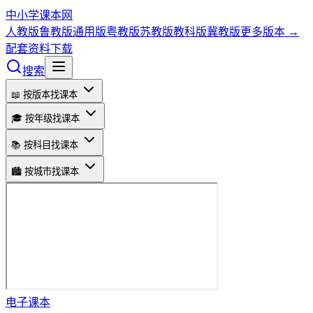
中小学课本网
人教版
鲁教版
通用版
粤教版
苏教版
教科版
冀教版
更多版本 →
配套资料下载
搜索
📖 按版本找课本
🎓 按年级找课本
📚 按科目找课本
🏙️ 按城市找课本
电子课本