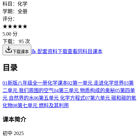
科目：
化学
学期：
全册
评分：
★
★
★
★
★
5.00
分
下载：
95 次
📝 配套资料下载
查看同科目课本
下载课本
目录
01
新版八年级全一册化学课本
02
第一单元 走进化学世界
03
第
二单元 我们周围的空气
04
第三单元 物质构成的奥秘
05
第四单
元 自然界的水
06
第五单元 化学方程式
07
第六单元 碳和碳的氧
化物
08
第七单元 燃料及其利用
课本简介
初中 2025