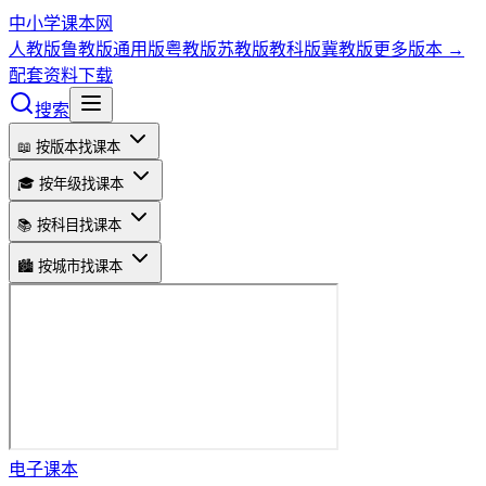
中小学课本网
人教版
鲁教版
通用版
粤教版
苏教版
教科版
冀教版
更多版本 →
配套资料下载
搜索
📖 按版本找课本
🎓 按年级找课本
📚 按科目找课本
🏙️ 按城市找课本
电子课本