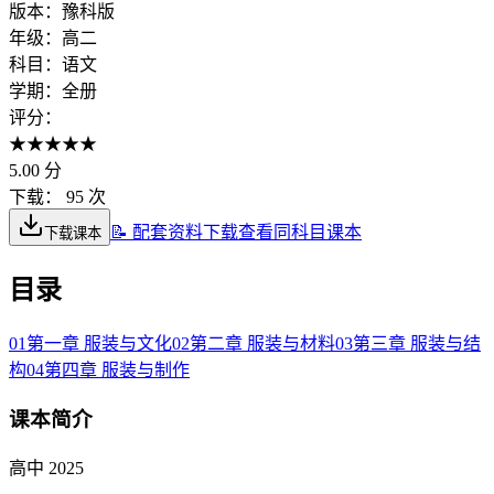
版本：
豫科版
年级：
高二
科目：
语文
学期：
全册
评分：
★
★
★
★
★
5.00
分
下载：
95 次
📝 配套资料下载
查看同科目课本
下载课本
目录
01
第一章 服装与文化
02
第二章 服装与材料
03
第三章 服装与结
构
04
第四章 服装与制作
课本简介
高中 2025