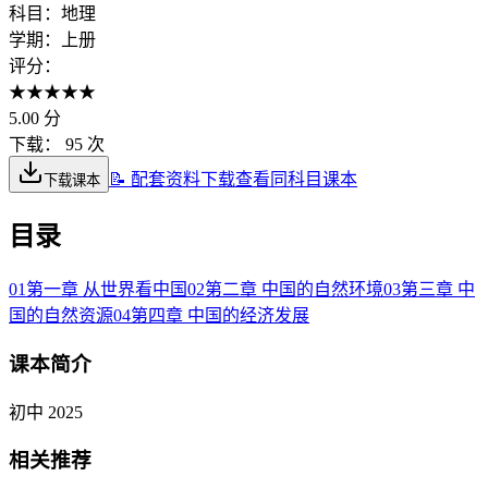
科目：
地理
学期：
上册
评分：
★
★
★
★
★
5.00
分
下载：
95 次
📝 配套资料下载
查看同科目课本
下载课本
目录
01
第一章 从世界看中国
02
第二章 中国的自然环境
03
第三章 中
国的自然资源
04
第四章 中国的经济发展
课本简介
初中 2025
相关推荐