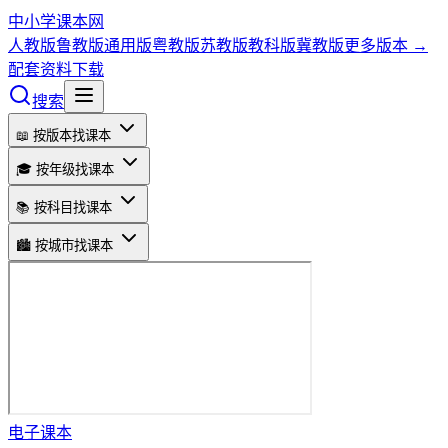
中小学课本网
人教版
鲁教版
通用版
粤教版
苏教版
教科版
冀教版
更多版本 →
配套资料下载
搜索
📖 按版本找课本
🎓 按年级找课本
📚 按科目找课本
🏙️ 按城市找课本
电子课本