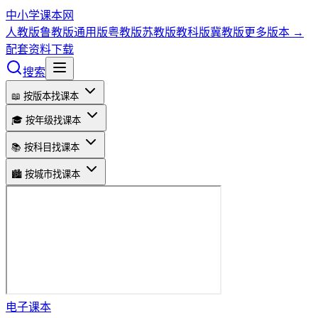
中小学课本网
人教版
鲁教版
通用版
粤教版
苏教版
教科版
冀教版
更多版本 →
配套资料下载
搜索
📖 按版本找课本
🎓 按年级找课本
📚 按科目找课本
🏙️ 按城市找课本
电子课本