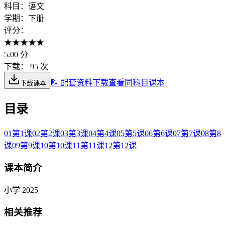
科目：
语文
学期：
下册
评分：
★
★
★
★
★
5.00
分
下载：
95 次
📝 配套资料下载
查看同科目课本
下载课本
目录
01
第1课
02
第2课
03
第3课
04
第4课
05
第5课
06
第6课
07
第7课
08
第8
课
09
第9课
10
第10课
11
第11课
12
第12课
课本简介
小学 2025
相关推荐