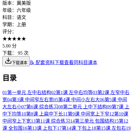
版本：
冀美版
年级：
六年级
科目：
语文
学期：
上册
评分：
★
★
★
★
★
5.00
分
下载：
95 次
📝 配套资料下载
查看同科目课本
下载课本
目录
01
第一单元 左中右结构
02
第1课 左中右均等
03
第2课 左窄中右
宽
04
第3课 中间窄左右宽
05
第4课 中间小左右大
06
第5课 中间
大左右小
07
第6课 综合练习
08
第二单元 上中下结构
09
第7课 上
中下均等
10
第8课 上扁中下长
11
第9课 中间宽上下窄
12
第10课
中间窄上下宽
13
第11课 综合练习
14
第三单元 包围结构
15
第12
课 全包围
16
第13课 上包下
17
第14课 下包上
18
第15课 左包右
19