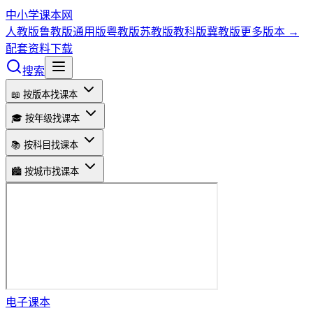
中小学课本网
人教版
鲁教版
通用版
粤教版
苏教版
教科版
冀教版
更多版本 →
配套资料下载
搜索
📖 按版本找课本
🎓 按年级找课本
📚 按科目找课本
🏙️ 按城市找课本
电子课本