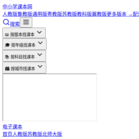
中小学课本网
人教版
鲁教版
通用版
粤教版
苏教版
教科版
冀教版
更多版本 →
配
搜索
📖 按版本找课本
🎓 按年级找课本
📚 按科目找课本
🏙️ 按城市找课本
电子课本
首页
人教版
苏教版
北师大版