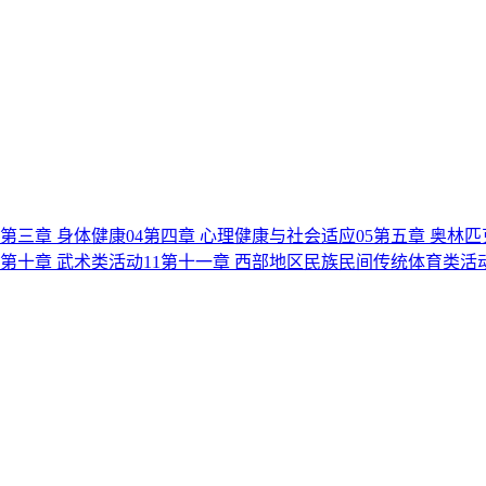
第三章 身体健康
04
第四章 心理健康与社会适应
05
第五章 奥林
第十章 武术类活动
11
第十一章 西部地区民族民间传统体育类活