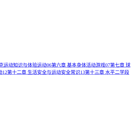
匹克运动知识与体验运动
06
第六章 基本身体活动游戏
07
第七章 球
动
12
第十二章 生活安全与运动安全常识
13
第十三章 水平二学段