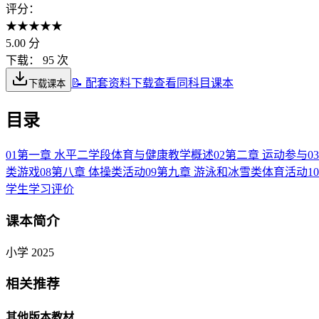
评分：
★
★
★
★
★
5.00
分
下载：
95 次
📝 配套资料下载
查看同科目课本
下载课本
目录
01
第一章 水平二学段体育与健康教学概述
02
第二章 运动参与
03
类游戏
08
第八章 体操类活动
09
第九章 游泳和冰雪类体育活动
10
学生学习评价
课本简介
小学 2025
相关推荐
其他版本教材