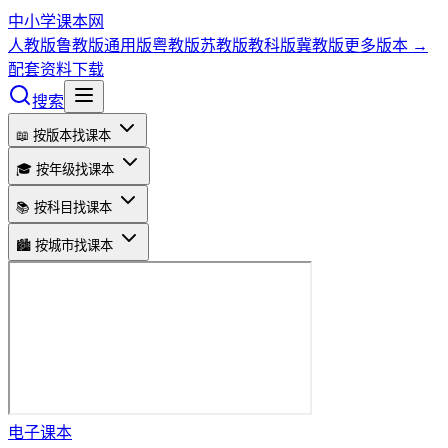
中小学课本网
人教版
鲁教版
通用版
粤教版
苏教版
教科版
冀教版
更多版本 →
配套资料下载
搜索
📖 按版本找课本
🎓 按年级找课本
📚 按科目找课本
🏙️ 按城市找课本
电子课本