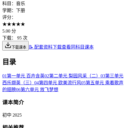
科目：
音乐
学期：
下册
评分：
★
★
★
★
★
5.00
分
下载：
95 次
📝 配套资料下载
查看同科目课本
下载课本
目录
01
第一单元 百卉含英
02
第二单元 梨园风采（二）
03
第三单元
西乐撷英（三）
04
第四单元 欧美流行风
05
第五单元 乘着歌声
的翅膀
06
第六单元 放飞梦想
课本简介
初中 2025
相关推荐