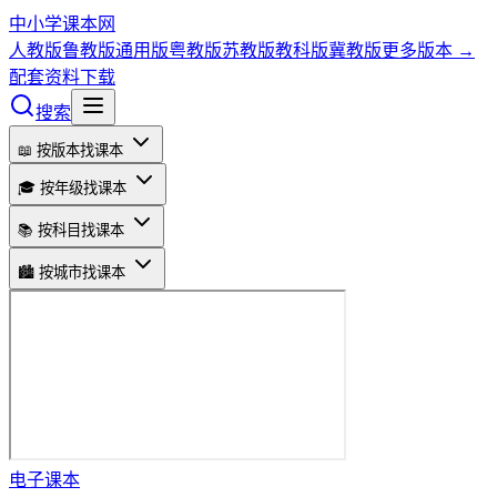
中小学课本网
人教版
鲁教版
通用版
粤教版
苏教版
教科版
冀教版
更多版本 →
配套资料下载
搜索
📖 按版本找课本
🎓 按年级找课本
📚 按科目找课本
🏙️ 按城市找课本
电子课本