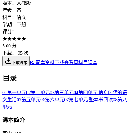
版本：
人教版
年级：
高一
科目：
语文
学期：
下册
评分：
★
★
★
★
★
5.00
分
下载：
95 次
📝 配套资料下载
查看同科目课本
下载课本
目录
01
第一单元
02
第二单元
03
第三单元
04
第四单元 信息时代的语
文生活
05
第五单元
06
第六单元
07
第七单元 整本书阅读
08
第八
单元
课本简介