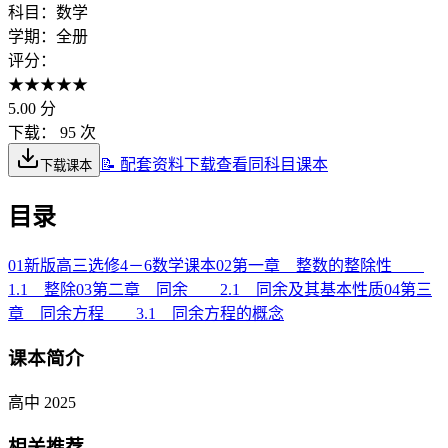
科目：
数学
学期：
全册
评分：
★
★
★
★
★
5.00
分
下载：
95 次
📝 配套资料下载
查看同科目课本
下载课本
目录
01
新版高三选修4－6数学课本
02
第一章 整数的整除性
1.1 整除
03
第二章 同余 2.1 同余及其基本性质
04
第三
章 同余方程 3.1 同余方程的概念
课本简介
高中 2025
相关推荐