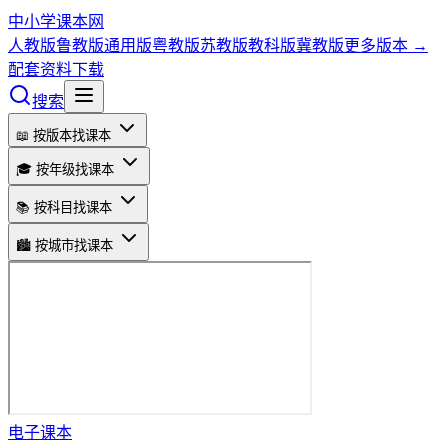
中小学课本网
人教版
鲁教版
通用版
粤教版
苏教版
教科版
冀教版
更多版本 →
配套资料下载
搜索
📖 按版本找课本
🎓 按年级找课本
📚 按科目找课本
🏙️ 按城市找课本
电子课本