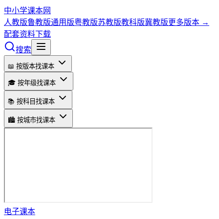
中小学课本网
人教版
鲁教版
通用版
粤教版
苏教版
教科版
冀教版
更多版本 →
配套资料下载
搜索
📖 按版本找课本
🎓 按年级找课本
📚 按科目找课本
🏙️ 按城市找课本
电子课本