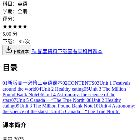
科目：
英语
学期：
全册
评分：
★
★
★
★
★
5.00
分
下载：
95 次
📝 配套资料下载
查看同科目课本
下载课本
目录
01
新版高一必修三英语课本
02
CONTENTS
03
Unit 1 Festivals
around the world
04
Unit 2 Healthy eating
05
Unit 3 The Million
Pound Bank Note
06
Unit 4 Astronomy: the science of the
stars
07
Unit 5 Canada —“The True North”
08
Unit 2 Healthy
eating
09
Unit 3 The Million Pound Bank Note
10
Unit 4 Astronomy:
the science of the stars
11
Unit 5 Canada—“The True North”
课本简介
高中 2025