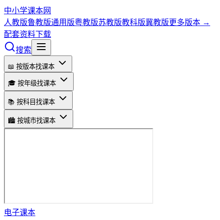
中小学课本网
人教版
鲁教版
通用版
粤教版
苏教版
教科版
冀教版
更多版本 →
配套资料下载
搜索
📖 按版本找课本
🎓 按年级找课本
📚 按科目找课本
🏙️ 按城市找课本
电子课本