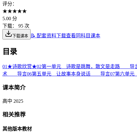
评分：
★
★
★
★
★
5.00
分
下载：
95 次
📝 配套资料下载
查看同科目课本
下载课本
目录
01
★诗歌欣赏★
02
第一单元 诗歌是跳舞，散文是走路 导
术 导言
06
第五单元 让故事本身说话 导言
07
第六单元
课本简介
高中 2025
相关推荐
其他版本教材