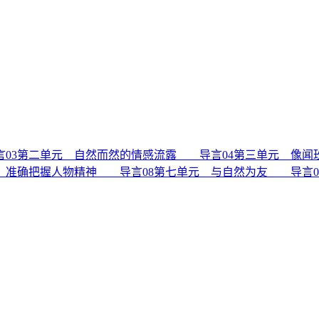
言
03
第二单元 自然而然的情感流露 导言
04
第三单元 像闻
 准确把握人物精神 导言
08
第七单元 与自然为友 导言
0