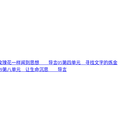
玫瑰花一样闻到思想 导言
05
第四单元 寻找文字的炼金
9
第八单元 让生命沉思 导言