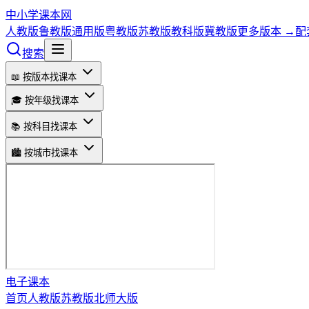
中小学课本网
人教版
鲁教版
通用版
粤教版
苏教版
教科版
冀教版
更多版本 →
配
搜索
📖 按版本找课本
🎓 按年级找课本
📚 按科目找课本
🏙️ 按城市找课本
电子课本
首页
人教版
苏教版
北师大版