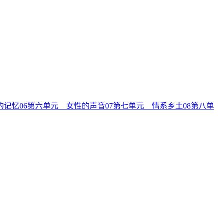
的记忆
06
第六单元 女性的声音
07
第七单元 情系乡土
08
第八单