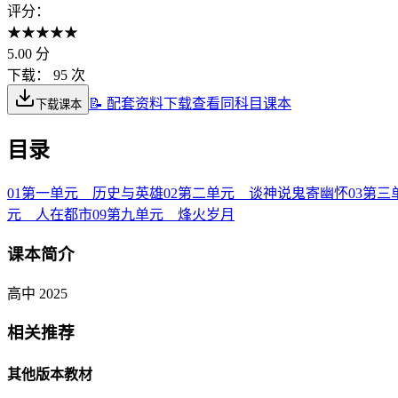
评分：
★
★
★
★
★
5.00
分
下载：
95 次
📝 配套资料下载
查看同科目课本
下载课本
目录
01
第一单元 历史与英雄
02
第二单元 谈神说鬼寄幽怀
03
第三
元 人在都市
09
第九单元 烽火岁月
课本简介
高中 2025
相关推荐
其他版本教材