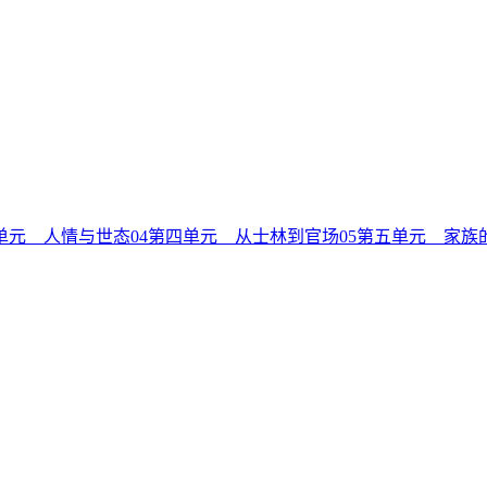
单元 人情与世态
04
第四单元 从士林到官场
05
第五单元 家族