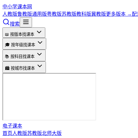
中小学课本网
人教版
鲁教版
通用版
粤教版
苏教版
教科版
冀教版
更多版本 →
配
搜索
📖 按版本找课本
🎓 按年级找课本
📚 按科目找课本
🏙️ 按城市找课本
电子课本
首页
人教版
苏教版
北师大版