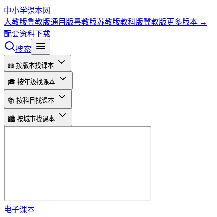
中小学课本网
人教版
鲁教版
通用版
粤教版
苏教版
教科版
冀教版
更多版本 →
配套资料下载
搜索
📖 按版本找课本
🎓 按年级找课本
📚 按科目找课本
🏙️ 按城市找课本
电子课本