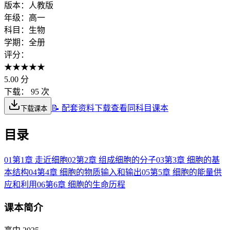
版本：
人教版
年级：
高一
科目：
生物
学期：
全册
评分：
★
★
★
★
★
5.00
分
下载：
95 次
📝 配套资料下载
查看同科目课本
下载课本
目录
01
第1章 走近细胞
02
第2章 组成细胞的分子
03
第3章 细胞的基
本结构
04
第4章 细胞的物质输入和输出
05
第5章 细胞的能量供
应和利用
06
第6章 细胞的生命历程
课本简介