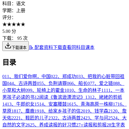
科目：
语文
学期：
上册
评分：
★
★
★
★
★
5.00
分
下载：
95 次
📝 配套资料下载
查看同科目课本
下载课本
目录
01
1、我们爱你啊，中国
02
2、郑成功
03
3、把我的心脏带回祖
国
04
4、古诗两首
05
5、负荆请罪
06
6、船长
07
7、爱之链
08
8、
小草和大树
09
9、轮椅上的霍金
10
10、生命的林子
11
11、一本
男孩子必读的书
12
阅读《鲁滨逊漂流记》
13
12、姥姥的剪纸
14
13、牛郎织女
15
14、安塞腰鼓
16
15、青海高原一株柳
17
16、
草原
18
17、麋鹿
19
18、给家乡孩子的信
20
19、钱学森
21
20、詹
天佑
22
21、鞋匠的儿子
23
22、古诗两首
24
23、学与问
25
24、大
自然的文字
26
25、养成读报的好习惯
27
○读报和剪报
28
生字表