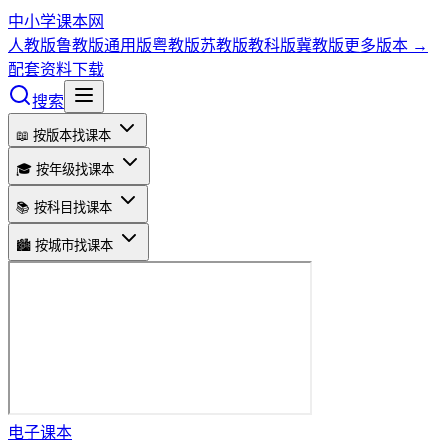
中小学课本网
人教版
鲁教版
通用版
粤教版
苏教版
教科版
冀教版
更多版本 →
配套资料下载
搜索
📖 按版本找课本
🎓 按年级找课本
📚 按科目找课本
🏙️ 按城市找课本
电子课本