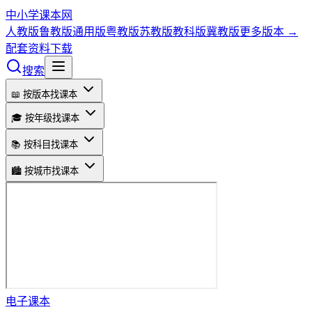
中小学课本网
人教版
鲁教版
通用版
粤教版
苏教版
教科版
冀教版
更多版本 →
配套资料下载
搜索
📖 按版本找课本
🎓 按年级找课本
📚 按科目找课本
🏙️ 按城市找课本
电子课本