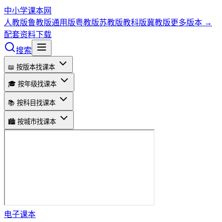
中小学课本网
人教版
鲁教版
通用版
粤教版
苏教版
教科版
冀教版
更多版本 →
配套资料下载
搜索
📖 按版本找课本
🎓 按年级找课本
📚 按科目找课本
🏙️ 按城市找课本
电子课本