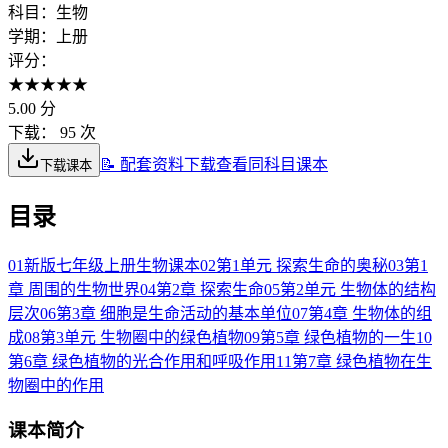
科目：
生物
学期：
上册
评分：
★
★
★
★
★
5.00
分
下载：
95 次
📝 配套资料下载
查看同科目课本
下载课本
目录
01
新版七年级上册生物课本
02
第1单元 探索生命的奥秘
03
第1
章 周围的生物世界
04
第2章 探索生命
05
第2单元 生物体的结构
层次
06
第3章 细胞是生命活动的基本单位
07
第4章 生物体的组
成
08
第3单元 生物圈中的绿色植物
09
第5章 绿色植物的一生
10
第6章 绿色植物的光合作用和呼吸作用
11
第7章 绿色植物在生
物圈中的作用
课本简介