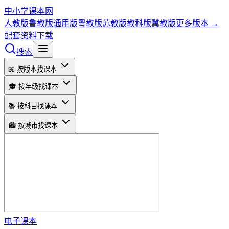
中小学课本网
人教版
鲁教版
通用版
粤教版
苏教版
教科版
冀教版
更多版本 →
配套资料下载
搜索
📖 按版本找课本
🎓 按年级找课本
📚 按科目找课本
🏙️ 按城市找课本
电子课本