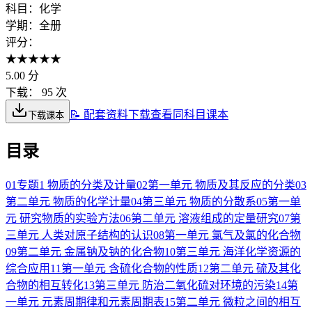
科目：
化学
学期：
全册
评分：
★
★
★
★
★
5.00
分
下载：
95 次
📝 配套资料下载
查看同科目课本
下载课本
目录
01
专题1 物质的分类及计量
02
第一单元 物质及其反应的分类
03
第二单元 物质的化学计量
04
第三单元 物质的分散系
05
第一单
元 研究物质的实验方法
06
第二单元 溶液组成的定量研究
07
第
三单元 人类对原子结构的认识
08
第一单元 氯气及氯的化合物
09
第二单元 金属钠及钠的化合物
10
第三单元 海洋化学资源的
综合应用
11
第一单元 含硫化合物的性质
12
第二单元 硫及其化
合物的相互转化
13
第三单元 防治二氧化硫对环境的污染
14
第
一单元 元素周期律和元素周期表
15
第二单元 微粒之间的相互