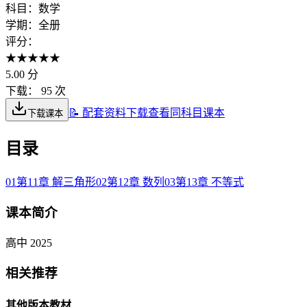
科目：
数学
学期：
全册
评分：
★
★
★
★
★
5.00
分
下载：
95 次
📝 配套资料下载
查看同科目课本
下载课本
目录
01
第11章 解三角形
02
第12章 数列
03
第13章 不等式
课本简介
高中 2025
相关推荐
其他版本教材