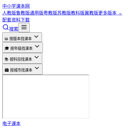
中小学课本网
人教版
鲁教版
通用版
粤教版
苏教版
教科版
冀教版
更多版本 →
配套资料下载
搜索
📖 按版本找课本
🎓 按年级找课本
📚 按科目找课本
🏙️ 按城市找课本
电子课本