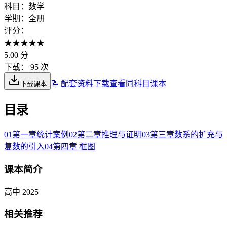
科目：
数学
学期：
全册
评分：
★
★
★
★
★
5.00
分
下载：
95 次
📝 配套资料下载
查看同科目课本
下载课本
目录
01
第一章统计案例
02
第二章推理与证明
03
第三章数系的扩充与
复数的引入
04
第四章 框图
课本简介
高中 2025
相关推荐