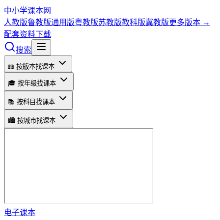
中小学课本网
人教版
鲁教版
通用版
粤教版
苏教版
教科版
冀教版
更多版本 →
配套资料下载
搜索
📖 按版本找课本
🎓 按年级找课本
📚 按科目找课本
🏙️ 按城市找课本
电子课本