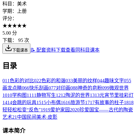
科目：
美术
学期：
上册
评分：
★
★
★
★
★
5.00
分
下载：
95 次
📝 配套资料下载
查看同科目课本
下载课本
目录
01
1色彩的对比
02
2色彩的和谐
03
3美丽的纹样
04
4趣味文字
05
5
画龙点睛
06
6快乐刮画
07
7对印画
08
8神奇的皂粉
09
9微观世界
10
10学构图
11
11静物写生
12
12陶泥的世界
13
13元宵节里挂彩灯
14
14会跳的玩具
15
15小布偶
16
16旅游节
17
17有故事的柱子
18
18
轻轻松松变“反色”
19
19爱护家园
20
20珍爱国宝——古代的陶瓷
艺术
21
中国民间美术·皮影
课本简介