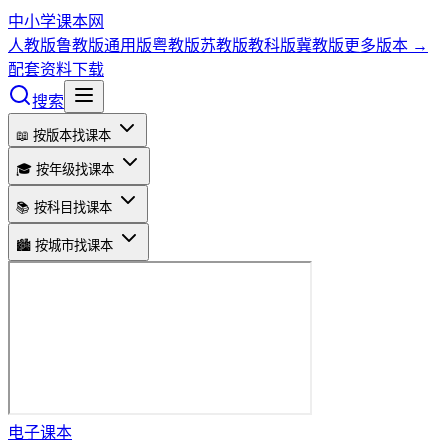
中小学课本网
人教版
鲁教版
通用版
粤教版
苏教版
教科版
冀教版
更多版本 →
配套资料下载
搜索
📖 按版本找课本
🎓 按年级找课本
📚 按科目找课本
🏙️ 按城市找课本
电子课本