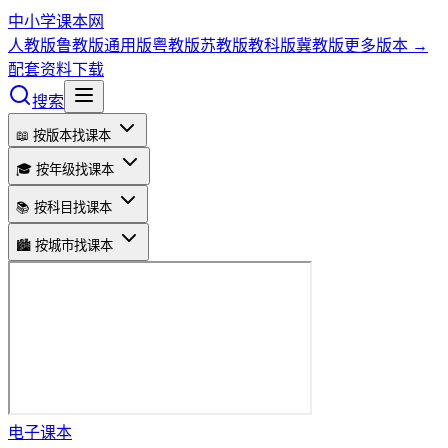
中小学课本网
人教版
鲁教版
通用版
粤教版
苏教版
教科版
冀教版
更多版本 →
配套资料下载
搜索
📖 按版本找课本
🎓 按年级找课本
📚 按科目找课本
🏙️ 按城市找课本
电子课本