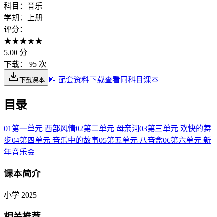
科目：
音乐
学期：
上册
评分：
★
★
★
★
★
5.00
分
下载：
95 次
📝 配套资料下载
查看同科目课本
下载课本
目录
01
第一单元 西部风情
02
第二单元 母亲河
03
第三单元 欢快的舞
步
04
第四单元 音乐中的故事
05
第五单元 八音盒
06
第六单元 新
年音乐会
课本简介
小学 2025
相关推荐